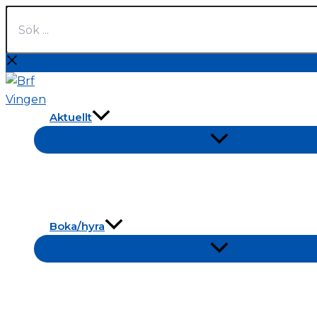
Sök
Hoppa
...
till
innehåll
Aktuellt
Boka/hyra