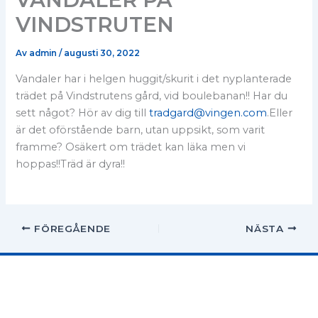
VINDSTRUTEN
Av
admin
/
augusti 30, 2022
Vandaler har i helgen huggit/skurit i det nyplanterade
trädet på Vindstrutens gård, vid boulebanan!! Har du
sett något? Hör av dig till
tradgard@vingen.com
.Eller
är det oförstående barn, utan uppsikt, som varit
framme? Osäkert om trädet kan läka men vi
hoppas!!Träd är dyra!!
FÖREGÅENDE
NÄSTA