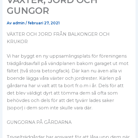
GUNGOR
Av
admin
/
februari 27, 2021
VÄXTER OCH JORD FRÅN BALKONGER OCH
KRUKOR
Vi har byggt en ny uppsamlingsplats för föreningens
trädgårdsavfall på vändplanen bakom garaget ut mot
fältet (två stora betongfack). Där kan nu även alla vi
boende lägga våra växter och jordrester. Kärlen på
gårdarna har vi valt att ta bort fr.o.m i år. Dels för att
det blev väldigt dyrt att tömma dem så ofta som
behövdes och dels för att det tyvärr lades saker
(sopor) i dem som inte skulle vara där.
GUNGORNA PÅ GÅRDARNA
Trivselträdgårdar har ansvaret för att låsa upp dem när